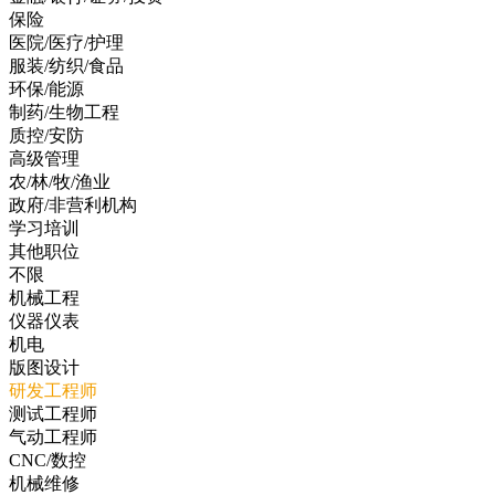
保险
医院/医疗/护理
服装/纺织/食品
环保/能源
制药/生物工程
质控/安防
高级管理
农/林/牧/渔业
政府/非营利机构
学习培训
其他职位
不限
机械工程
仪器仪表
机电
版图设计
研发工程师
测试工程师
气动工程师
CNC/数控
机械维修