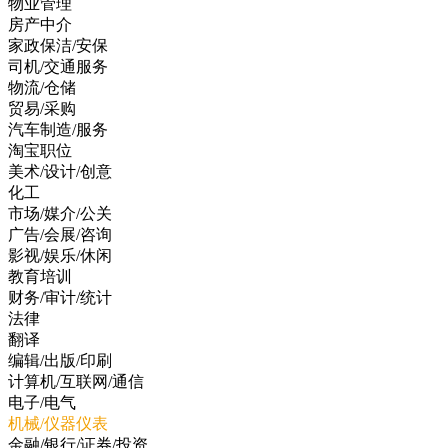
物业管理
房产中介
家政保洁/安保
司机/交通服务
物流/仓储
贸易/采购
汽车制造/服务
淘宝职位
美术/设计/创意
化工
市场/媒介/公关
广告/会展/咨询
影视/娱乐/休闲
教育培训
财务/审计/统计
法律
翻译
编辑/出版/印刷
计算机/互联网/通信
电子/电气
机械/仪器仪表
金融/银行/证券/投资