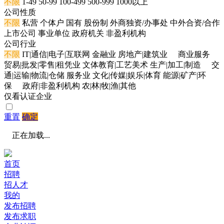
不限
1-49
50-99
100-499
500-999
1000以上
公司性质
不限
私营
个体户
国有
股份制
外商独资/办事处
中外合资/合作
上市公司
事业单位
政府机关
非盈利机构
公司行业
不限
IT|通信|电子|互联网
金融业
房地产|建筑业
商业服务
贸易|批发|零售|租凭业
文体教育|工艺美术
生产|加工|制造
交
通|运输|物流|仓储
服务业
文化|传媒|娱乐|体育
能源|矿产|环
保
政府|非盈利机构
农|林|牧|渔|其他
仅看认证企业
重置
确定
正在加载...
首页
招聘
招人才
我的
发布招聘
发布求职