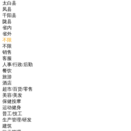
太白县
凤县
千阳县
陇县
省内
省外
不限
不限
销售
客服
人事/行政/后勤
餐饮
旅游
酒店
超市/百货/零售
美容/美发
保健按摩
运动健身
普工/技工
生产管理/研发
建筑