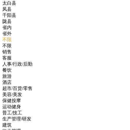
太白县
凤县
千阳县
陇县
省内
省外
不限
不限
销售
客服
人事/行政/后勤
餐饮
旅游
酒店
超市/百货/零售
美容/美发
保健按摩
运动健身
普工/技工
生产管理/研发
建筑