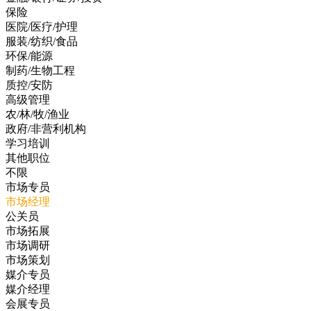
保险
医院/医疗/护理
服装/纺织/食品
环保/能源
制药/生物工程
质控/安防
高级管理
农/林/牧/渔业
政府/非营利机构
学习培训
其他职位
不限
市场专员
市场经理
公关员
市场拓展
市场调研
市场策划
媒介专员
媒介经理
会展专员