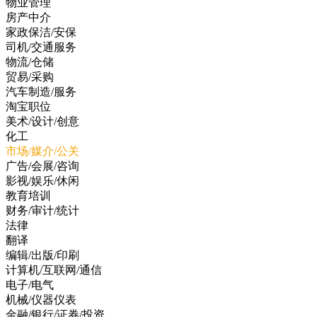
物业管理
房产中介
家政保洁/安保
司机/交通服务
物流/仓储
贸易/采购
汽车制造/服务
淘宝职位
美术/设计/创意
化工
市场/媒介/公关
广告/会展/咨询
影视/娱乐/休闲
教育培训
财务/审计/统计
法律
翻译
编辑/出版/印刷
计算机/互联网/通信
电子/电气
机械/仪器仪表
金融/银行/证券/投资