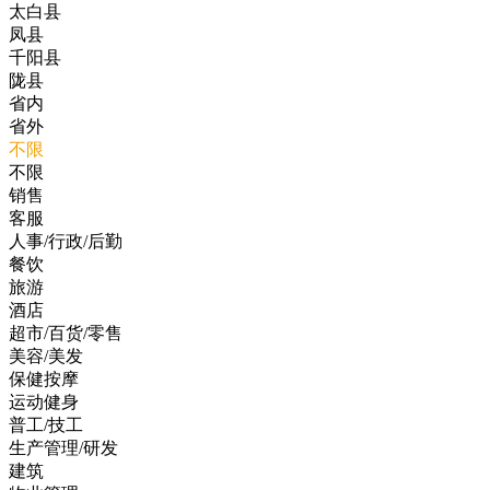
太白县
凤县
千阳县
陇县
省内
省外
不限
不限
销售
客服
人事/行政/后勤
餐饮
旅游
酒店
超市/百货/零售
美容/美发
保健按摩
运动健身
普工/技工
生产管理/研发
建筑