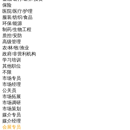
保险
医院/医疗/护理
服装/纺织/食品
环保/能源
制药/生物工程
质控/安防
高级管理
农/林/牧/渔业
政府/非营利机构
学习培训
其他职位
不限
市场专员
市场经理
公关员
市场拓展
市场调研
市场策划
媒介专员
媒介经理
会展专员