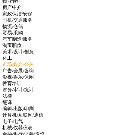
物业管理
房产中介
家政保洁/安保
司机/交通服务
物流/仓储
贸易/采购
汽车制造/服务
淘宝职位
美术/设计/创意
化工
市场/媒介/公关
广告/会展/咨询
影视/娱乐/休闲
教育培训
财务/审计/统计
法律
翻译
编辑/出版/印刷
计算机/互联网/通信
电子/电气
机械/仪器仪表
金融/银行/证券/投资