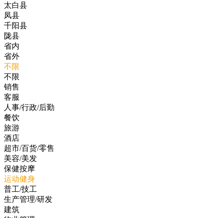
太白县
凤县
千阳县
陇县
省内
省外
不限
不限
销售
客服
人事/行政/后勤
餐饮
旅游
酒店
超市/百货/零售
美容/美发
保健按摩
运动健身
普工/技工
生产管理/研发
建筑