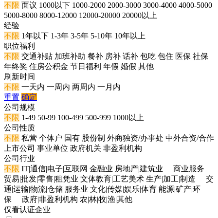
不限
面议
1000以下
1000-2000
2000-3000
3000-4000
4000-5000
5000-8000
8000-12000
12000-20000
20000以上
经验
不限
1年以下
1-3年
3-5年
5-10年
10年以上
职位福利
不限
交通补贴
加班补助
餐补
房补
话补
包吃
包住
医保
社保
年终奖
住房公积金
节日福利
年假
婚假
其他
刷新时间
不限
一天内
一周内
两周内
一月内
重置
确定
公司规模
不限
1-49
50-99
100-499
500-999
1000以上
公司性质
不限
私营
个体户
国有
股份制
外商独资/办事处
中外合资/合作
上市公司
事业单位
政府机关
非盈利机构
公司行业
不限
IT|通信|电子|互联网
金融业
房地产|建筑业
商业服务
贸易|批发|零售|租凭业
文体教育|工艺美术
生产|加工|制造
交
通|运输|物流|仓储
服务业
文化|传媒|娱乐|体育
能源|矿产|环
保
政府|非盈利机构
农|林|牧|渔|其他
仅看认证企业