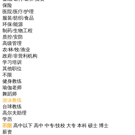
保险
医院/医疗/护理
服装/纺织/食品
环保/能源
制药/生物工程
质控/安防
高级管理
农/林/牧/渔业
政府/非营利机构
学习培训
其他职位
不限
健身教练
瑜伽老师
舞蹈师
游泳教练
台球教练
高尔夫助理
学历
不限
高中以下
高中
中专/技校
大专
本科
硕士
博士
薪资