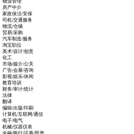
物业管理
房产中介
家政保洁/安保
司机/交通服务
物流/仓储
贸易/采购
汽车制造/服务
淘宝职位
美术/设计/创意
化工
市场/媒介/公关
广告/会展/咨询
影视/娱乐/休闲
教育培训
财务/审计/统计
法律
翻译
编辑/出版/印刷
计算机/互联网/通信
电子/电气
机械/仪器仪表
金融/银行/证券/投资