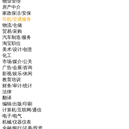
物业管理
房产中介
家政保洁/安保
司机/交通服务
物流/仓储
贸易/采购
汽车制造/服务
淘宝职位
美术/设计/创意
化工
市场/媒介/公关
广告/会展/咨询
影视/娱乐/休闲
教育培训
财务/审计/统计
法律
翻译
编辑/出版/印刷
计算机/互联网/通信
电子/电气
机械/仪器仪表
金融/银行/证券/投资