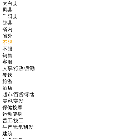
太白县
凤县
千阳县
陇县
省内
省外
不限
不限
销售
客服
人事/行政/后勤
餐饮
旅游
酒店
超市/百货/零售
美容/美发
保健按摩
运动健身
普工/技工
生产管理/研发
建筑