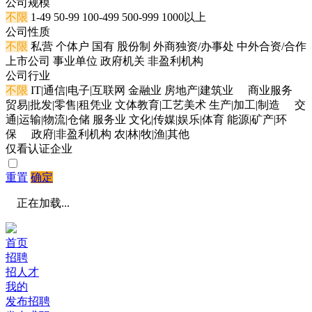
公司规模
不限
1-49
50-99
100-499
500-999
1000以上
公司性质
不限
私营
个体户
国有
股份制
外商独资/办事处
中外合资/合作
上市公司
事业单位
政府机关
非盈利机构
公司行业
不限
IT|通信|电子|互联网
金融业
房地产|建筑业
商业服务
贸易|批发|零售|租凭业
文体教育|工艺美术
生产|加工|制造
交
通|运输|物流|仓储
服务业
文化|传媒|娱乐|体育
能源|矿产|环
保
政府|非盈利机构
农|林|牧|渔|其他
仅看认证企业
重置
确定
正在加载...
首页
招聘
招人才
我的
发布招聘