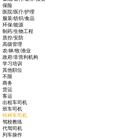
保险
医院/医疗/护理
服装/纺织/食品
环保/能源
制药/生物工程
质控/安防
高级管理
农/林/牧/渔业
政府/非营利机构
学习培训
其他职位
不限
商务
货运
客运
出租车司机
班车司机
特种车司机
驾校教练
代驾司机
列车操作