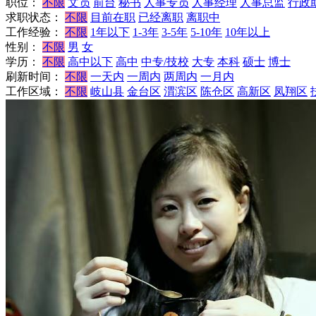
职位：
不限
文员
前台
秘书
人事专员
人事经理
人事总监
行政
求职状态：
不限
目前在职
已经离职
离职中
工作经验：
不限
1年以下
1-3年
3-5年
5-10年
10年以上
性别：
不限
男
女
学历：
不限
高中以下
高中
中专/技校
大专
本科
硕士
博士
刷新时间：
不限
一天内
一周内
两周内
一月内
工作区域：
不限
岐山县
金台区
渭滨区
陈仓区
高新区
凤翔区