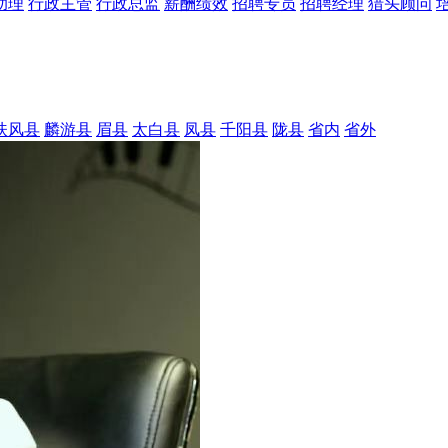
助理
行政主管
行政总监
薪酬绩效
招聘专员
招聘经理
猎头顾问
扶风县
麟游县
眉县
太白县
凤县
千阳县
陇县
省内
省外