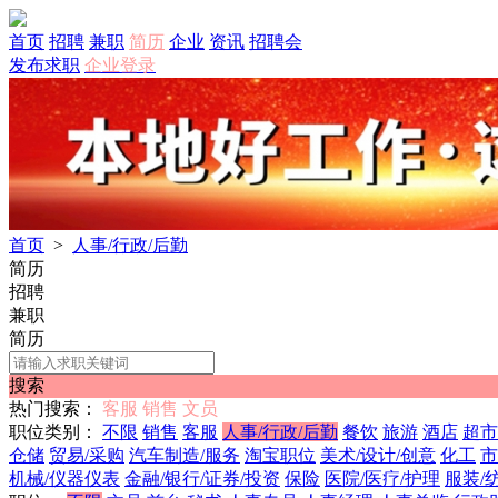
首页
招聘
兼职
简历
企业
资讯
招聘会
发布求职
企业登录
首页
>
人事/行政/后勤
简历
招聘
兼职
简历
搜索
热门搜索：
客服
销售
文员
职位类别：
不限
销售
客服
人事/行政/后勤
餐饮
旅游
酒店
超市
仓储
贸易/采购
汽车制造/服务
淘宝职位
美术/设计/创意
化工
市
机械/仪器仪表
金融/银行/证券/投资
保险
医院/医疗/护理
服装/