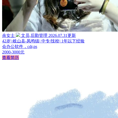
余女士
文员,后勤管理
2026.07.31更新
42岁
|
岐山县-凤鸣镇
|
中专/技校
|
1年以下经验
会办公软件，cdr,ps
2000-3000元
查看简历