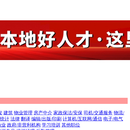
发
建筑
物业管理
房产中介
家政保洁/安保
司机/交通服务
物流/
/统计
法律
翻译
编辑/出版/印刷
计算机/互联网/通信
电子/电气
渔业
政府/非营利机构
学习培训
其他职位