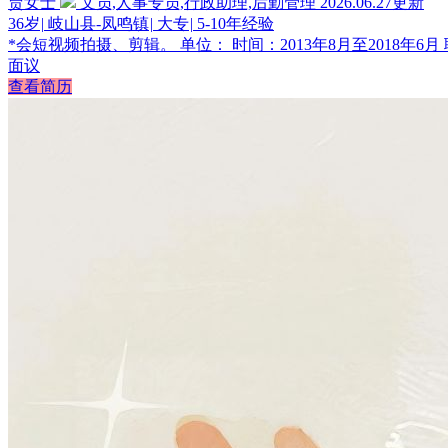
贾女士
文员,人事专员,行政助理,后勤管理
2026.06.27更新
36岁
|
岐山县-凤鸣镇
|
大专
|
5-10年经验
*会短视频拍摄、剪辑。 单位： 时间：2013年8月至2018年6月
面议
查看简历