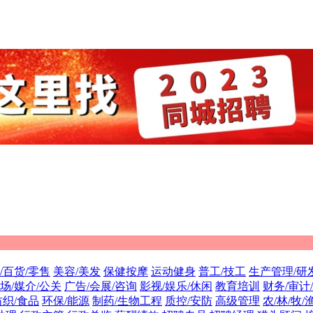
/百货/零售
美容/美发
保健按摩
运动健身
普工/技工
生产管理/研
场/媒介/公关
广告/会展/咨询
影视/娱乐/休闲
教育培训
财务/审计
纺织/食品
环保/能源
制药/生物工程
质控/安防
高级管理
农/林/牧/