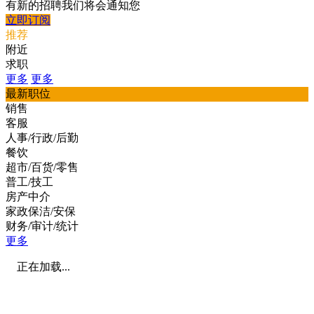
有新的招聘我们将会通知您
立即订阅
推荐
附近
求职
更多
更多
最新职位
销售
客服
人事/行政/后勤
餐饮
超市/百货/零售
普工/技工
房产中介
家政保洁/安保
财务/审计/统计
更多
正在加载...