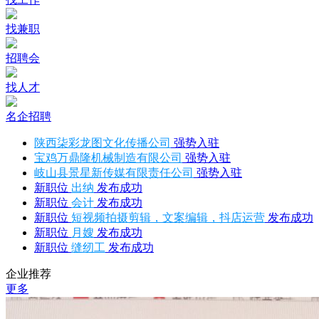
找兼职
招聘会
找人才
名企招聘
陕西柒彩龙图文化传播公司
强势入驻
宝鸡万鼎隆机械制造有限公司
强势入驻
岐山县景星新传媒有限责任公司
强势入驻
新职位
出纳
发布成功
新职位
会计
发布成功
新职位
短视频拍摄剪辑，文案编辑，抖店运营
发布成功
新职位
月嫂
发布成功
新职位
缝纫工
发布成功
企业推荐
更多